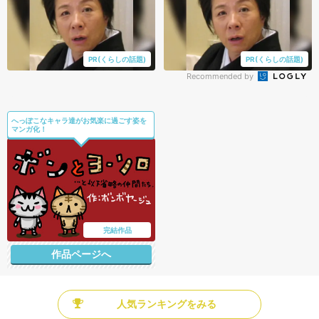
PR(くらしの話題)
PR(くらしの話題)
Recommended by
へっぽこなキャラ達がお気楽に過ごす姿を
マンガ化！
完結作品
作品ページへ
人気ランキングをみる