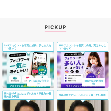
PICKUP
SNSアカウントを着実に成長。実はみんな
SNSアカウントを着実に成長。実はみんな
ココ使って...
ココ使って...
PR(Dreaw合同会
PR(Dreaw合同会
社)
社)
家の売却成功にはカギがある？家処分の基
お墓の撤去にいくらかかる？墓じまい費用
礎知識を解説