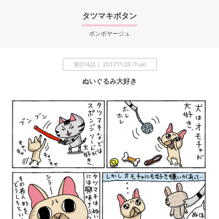
タツマキボタン
ボンボヤージュ
第014話 │ 2017.11.28 (Tue)
ぬいぐるみ大好き