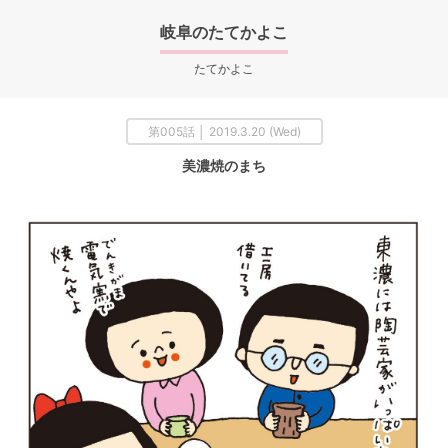
岐阜のたてかよこ
たてかよこ
第005話 │ 2019.3.20 (Wed)
美濃焼のまち