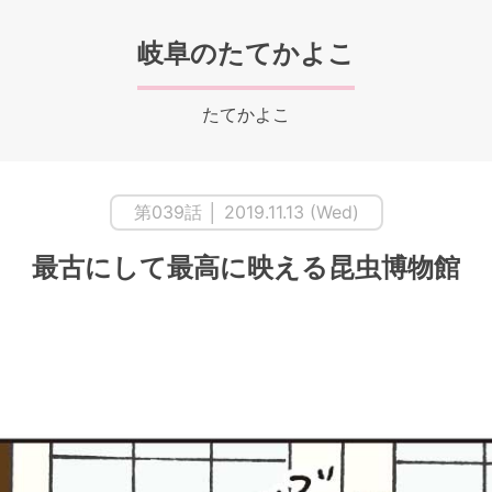
岐阜のたてかよこ
たてかよこ
第039話 │ 2019.11.13 (Wed)
最古にして最高に映える昆虫博物館