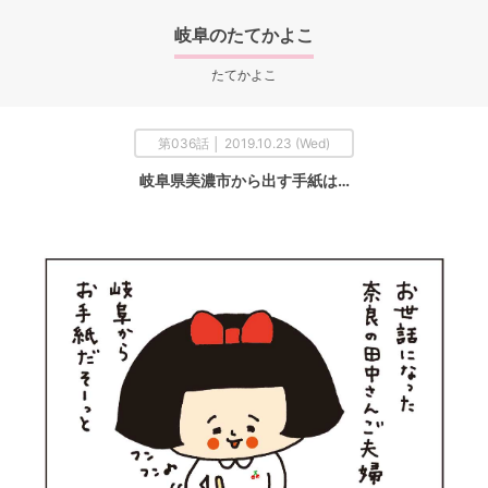
岐阜のたてかよこ
たてかよこ
第036話 │ 2019.10.23 (Wed)
岐阜県美濃市から出す手紙は…