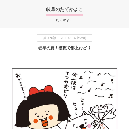
岐阜のたてかよこ
たてかよこ
第026話 │ 2019.8.14 (Wed)
岐阜の夏！徹夜で郡上おどり