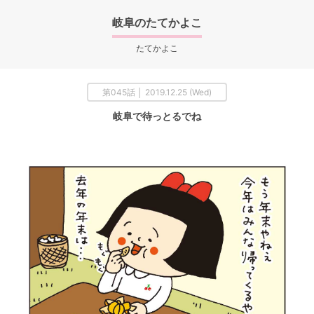
岐阜のたてかよこ
たてかよこ
第045話 │ 2019.12.25 (Wed)
岐阜で待っとるでね