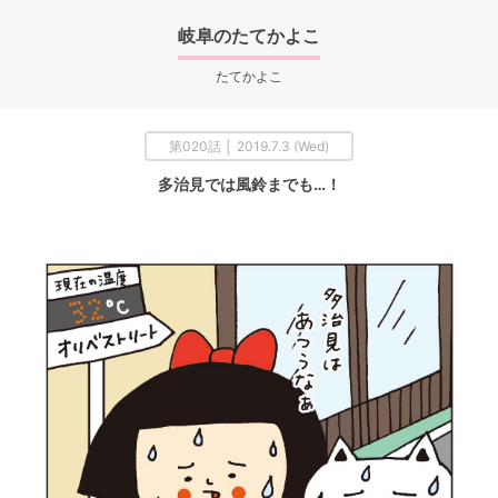
岐阜のたてかよこ
たてかよこ
第020話 │ 2019.7.3 (Wed)
多治見では風鈴までも…！