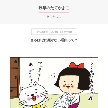
岐阜のたてかよこ
たてかよこ
第038話 │ 2019.11.6 (Wed)
さるぼぼに顔がない理由って？