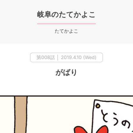
岐阜のたてかよこ
たてかよこ
第008話 │ 2019.4.10 (Wed)
がばり