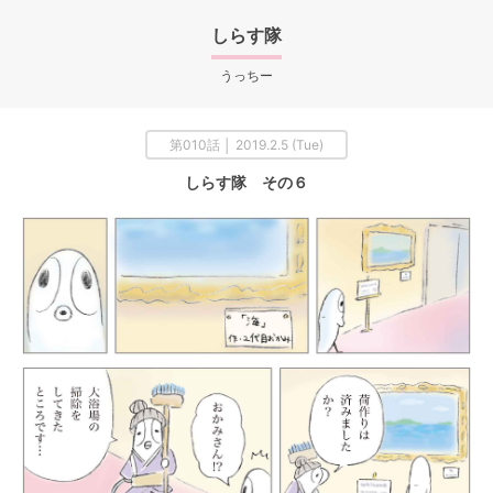
しらす隊
うっちー
第010話 │ 2019.2.5 (Tue)
しらす隊 その６