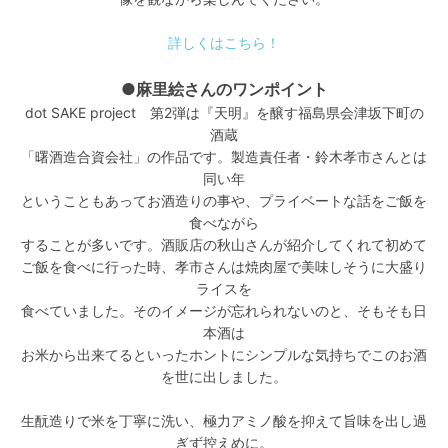
詳しくはこちら！
●麻里絵さんのワンポイント
dot SAKE project 第2弾は『天明』を醸す福島県会津坂下町の
酒蔵
「曙酒造合資会社」の作品です。製造責任者・鈴木孝市さんとは
同い年
ということもあってお酒造りの事や、プライベートな話をご飯を
食べながら
することが多いです。酒販店の秋山さんが紹介してくれて初めて
ご飯を食べに行った時、孝市さんは焼肉屋で美味しそうに大盛り
ライスを
食べていました。そのイメージが忘れられないのと、そもそも日
本酒は
お米から出来てるといったホントにシンプルな気持ちでこのお酒
を世に出しました。
生酛造りで米を丁寧に洗い、極力アミノ酸を抑えて旨味を出し過
ぎず控えめに。