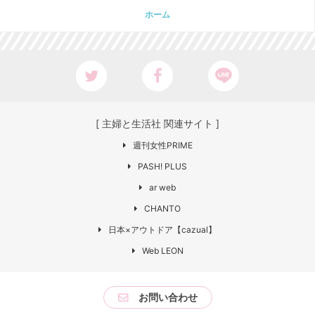
ホーム
[ 主婦と生活社 関連サイト ]
週刊女性PRIME
PASH! PLUS
ar web
CHANTO
日本×アウトドア【cazual】
Web LEON
お問い合わせ