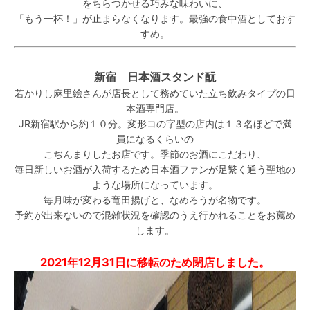
をちらつかせる巧みな味わいに、
「もう一杯！」が止まらなくなります。最強の食中酒としておす
すめ。
新宿 日本酒スタンド酛
若かりし麻里絵さんが店長として務めていた立ち飲みタイプの日
本酒専門店。
JR新宿駅から約１０分。変形コの字型の店内は１３名ほどで満
員になるくらいの
こぢんまりしたお店です。季節のお酒にこだわり、
毎日新しいお酒が入荷するため日本酒ファンが足繁く通う聖地の
ような場所になっています。
毎月味が変わる竜田揚げと、なめろうが名物です。
予約が出来ないので混雑状況を確認のうえ行かれることをお薦め
します。
2021年12月31日に移転のため閉店しました。