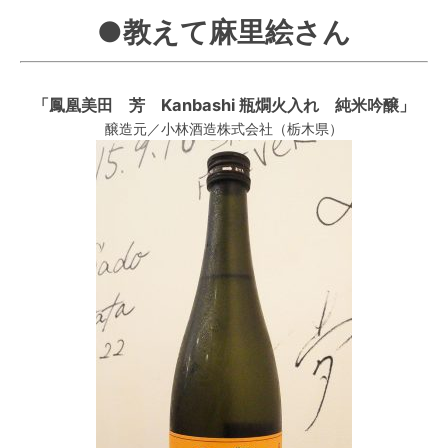
●教えて麻里絵さん
「鳳凰美田 芳 Kanbashi 瓶燗火入れ 純米吟醸」
醸造元／小林酒造株式会社（栃木県）