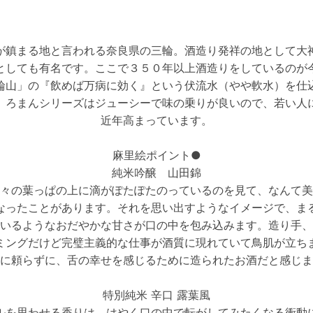
が鎮まる地と言われる奈良県の三輪。酒造り発祥の地として大
としても有名です。ここで３５０年以上酒造りをしているのが
輪山」の『飲めば万病に効く』という伏流水（やや軟水）を仕
。ろまんシリーズはジューシーで味の乗りが良いので、若い人
近年高まっています。
麻里絵ポイント●
純米吟醸 山田錦
々の葉っぱの上に滴がぽたぽたのっているのを見て、なんて美
なったことがあります。それを思い出すようなイメージで、ま
いるようなおだやかな甘さが口の中を包み込みます。造り手、
ミングだけど完璧主義的な仕事が酒質に現れていて鳥肌が立ち
に頼らずに、舌の幸せを感じるために造られたお酒だと感じま
特別純米 辛口 露葉風
ルを思わせる香りは、はやく口の中で転がしてみたくなる衝動