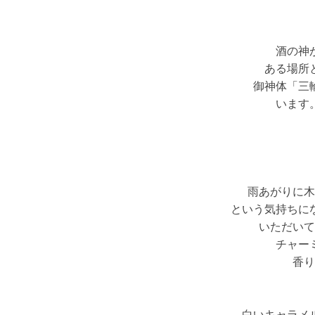
酒の神
ある場所
御神体「三
います
雨あがりに木
という気持ちに
いただいて
チャー
香り
白いキャラメ