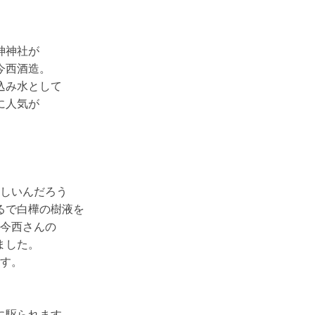
神神社が
今西酒造。
込み水として
に人気が
しいんだろう
るで白樺の樹液を
今西さんの
ました。
す。
に駆られます。