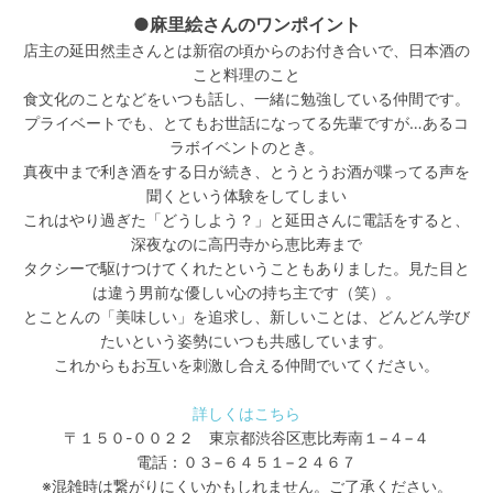
●麻里絵さんのワンポイント
店主の延田然圭さんとは新宿の頃からのお付き合いで、日本酒の
こと料理のこと
食文化のことなどをいつも話し、一緒に勉強している仲間です。
プライベートでも、とてもお世話になってる先輩ですが…あるコ
ラボイベントのとき。
真夜中まで利き酒をする日が続き、とうとうお酒が喋ってる声を
聞くという体験をしてしまい
これはやり過ぎた「どうしよう？」と延田さんに電話をすると、
深夜なのに高円寺から恵比寿まで
タクシーで駆けつけてくれたということもありました。見た目と
は違う男前な優しい心の持ち主です（笑）。
とことんの「美味しい」を追求し、新しいことは、どんどん学び
たいという姿勢にいつも共感しています。
これからもお互いを刺激し合える仲間でいてください。
詳しくはこちら
〒１５０-００２２ 東京都渋谷区恵比寿南１−４−４
電話：０３−６４５１−２４６７
※混雑時は繋がりにくいかもしれません。ご了承ください。