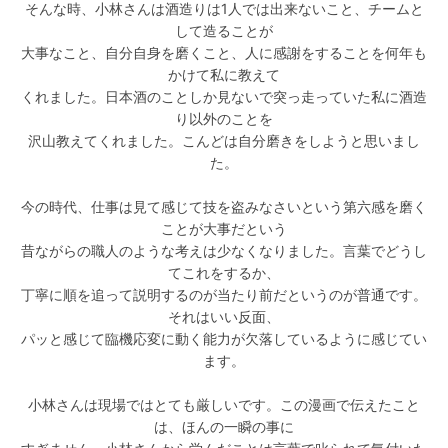
そんな時、小林さんは酒造りは1人では出来ないこと、チームと
して造ることが
大事なこと、自分自身を磨くこと、人に感謝をすることを何年も
かけて私に教えて
くれました。日本酒のことしか見ないで突っ走っていた私に酒造
り以外のことを
沢山教えてくれました。こんどは自分磨きをしようと思いまし
た。
今の時代、仕事は見て感じて技を盗みなさいという第六感を磨く
ことが大事だという
昔ながらの職人のような考えは少なくなりました。言葉でどうし
てこれをするか、
丁寧に順を追って説明するのが当たり前だというのが普通です。
それはいい反面、
パッと感じて臨機応変に動く能力が欠落しているように感じてい
ます。
小林さんは現場ではとても厳しいです。この漫画で伝えたこと
は、ほんの一瞬の事に