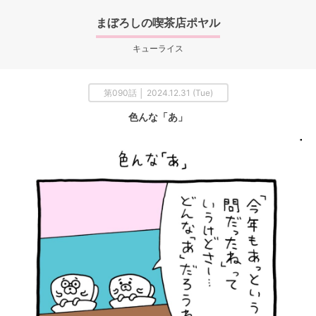
まぼろしの喫茶店ポヤル
キューライス
第090話 │ 2024.12.31 (Tue)
色んな「あ」