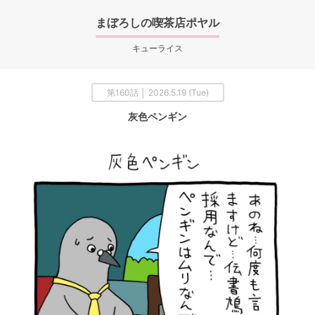
まぼろしの喫茶店ポヤル
キューライス
第160話 │ 2026.5.19 (Tue)
灰色ペンギン