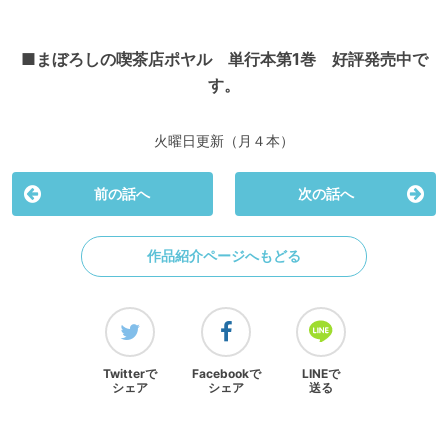
■
まぼろしの喫茶店ポヤル 単行本第
1
巻 好評発売中で
す。
火曜日更新（月４本）
前の話へ
次の話へ
作品紹介ページへもどる
Twitterで
Facebookで
LINEで
シェア
シェア
送る