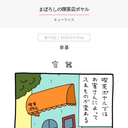
まぼろしの喫茶店ポヤル
キューライス
第112話 │ 2025.6.3 (Tue)
容 器