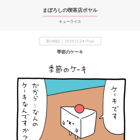
まぼろしの喫茶店ポヤル
キューライス
第089話 │ 2024.12.24 (Tue)
季節のケーキ