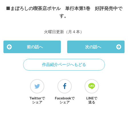
■
まぼろしの喫茶店ポヤル 単行本第
1
巻 好評発売中で
す。
火曜日更新（月４本）
前の話へ
次の話へ
作品紹介ページへもどる
Twitterで
Facebookで
LINEで
シェア
シェア
送る