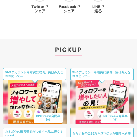
Twitterで
Facebookで
LINEで
シェア
シェア
送る
PICKUP
SNSアカウントを着実に成長。実はみんな
SNSアカウントを着実に成長。実はみんな
ココ使って...
ココ使って...
PR(Dreaw合同会
PR(Dreaw合同会
社)
社)
カネボウの酵素研究がつるすべ肌に導く！
もらえる年金25万円以下の人が知るべき事
suisai...