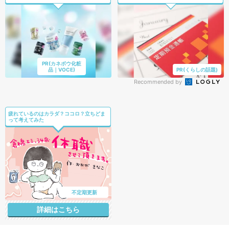
PR(カネボウ化粧
品｜VOCE)
PR(くらしの話題)
Recommended by
疲れているのはカラダ？ココロ？立ちどま
って考えてみた
不定期更新
詳細はこちら