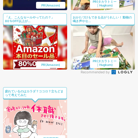
PR(タカラトミー
PR(Amazon)
｜Hugkum)
「え、こんなセールやってたの？」
おかたづけもできる点がうれしい！ 動物の
80％OFF以上が...
鳴き声やセ...
PR(タカラトミー
PR(Amazon)
｜Hugkum)
Recommended by
疲れているのはカラダ？ココロ？立ちどま
って考えてみた