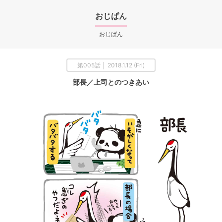
おじぱん
おじぱん
第005話 │ 2018.1.12 (Fri)
部長／上司とのつきあい