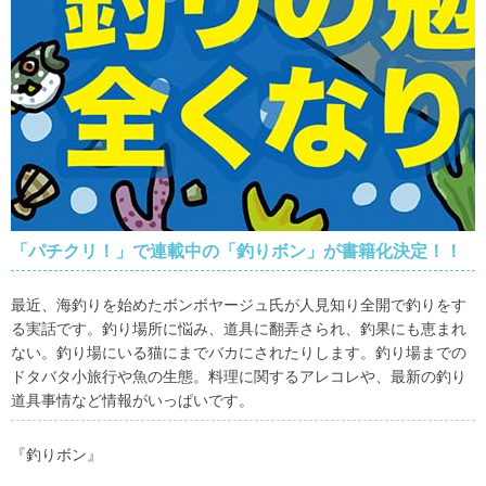
「パチクリ！」で連載中の「釣りボン」が書籍化決定！！
最近、海釣りを始めたボンボヤージュ氏が人見知り全開で釣りをす
る実話です。釣り場所に悩み、道具に翻弄さられ、釣果にも恵まれ
ない。釣り場にいる猫にまでバカにされたりします。釣り場までの
ドタバタ小旅行や魚の生態。料理に関するアレコレや、最新の釣り
道具事情など情報がいっぱいです。
『釣りボン』