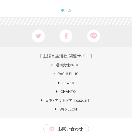
ホーム
[ 主婦と生活社 関連サイト ]
週刊女性PRIME
PASH! PLUS
ar web
CHANTO
日本×アウトドア【cazual】
Web LEON
お問い合わせ