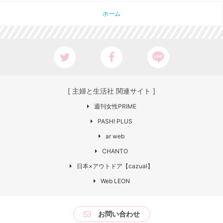
ホーム
[ 主婦と生活社 関連サイト ]
週刊女性PRIME
PASH! PLUS
ar web
CHANTO
日本×アウトドア【cazual】
Web LEON
お問い合わせ