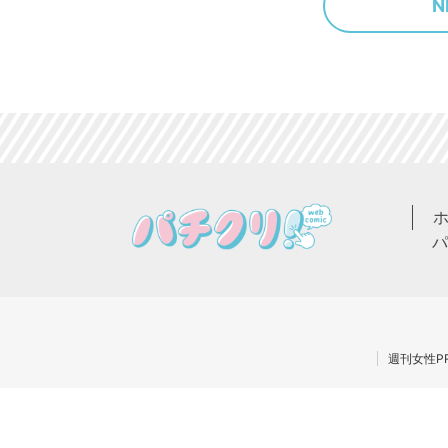
N
パ
週刊女性PR