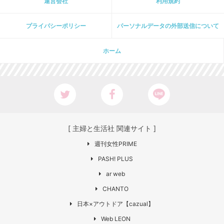
運営会社
利用規約
プライパシーポリシー
パーソナルデータの外部送信について
ホーム
[ 主婦と生活社 関連サイト ]
週刊女性PRIME
PASH! PLUS
ar web
CHANTO
日本×アウトドア【cazual】
Web LEON