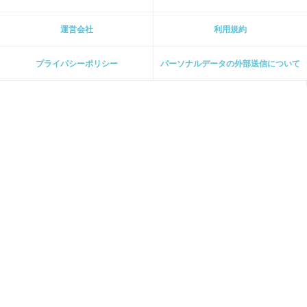
運営会社
利用規約
プライパシーポリシー
パーソナルデータの外部送信について
ホーム
[ 主婦と生活社 関連サイト ]
週刊女性PRIME
PASH! PLUS
ar web
CHANTO