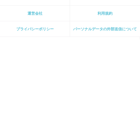
運営会社
利用規約
プライパシーポリシー
パーソナルデータの外部送信について
ホーム
[ 主婦と生活社 関連サイト ]
週刊女性PRIME
PASH! PLUS
ar web
CHANTO