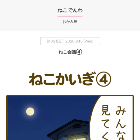
ねこでんわ
おかみ屋
第021話 │ 2020.9.16 (Wed)
ねこ会議④