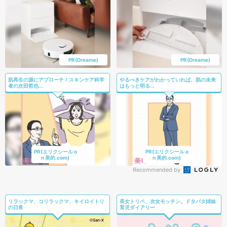
PR(Dreame)
PR(Dreame)
肌再生の源にアプローチ！スキンケア科学
やるべきケアがわかっていれば、肌の未来
者の次田哲也...
はもっと明る...
PR(エリクシール o
PR(エリクシール o
n 美的.com)
n 美的.com)
Recommended by
リラックマ、コリラックマ、キイロイトリ
長女トリペ、次女モッチン。ドタバタ姉妹
の日常
育児ダイアリー