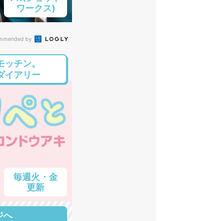
ワークス)
mmended by
モッチン。
ダイアリー
毎週火・金
更新
ジへ