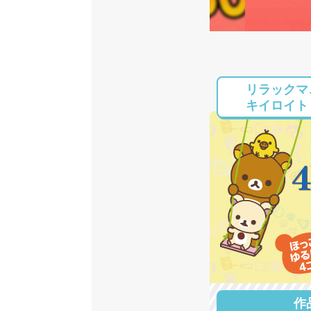
リラックマ
キイロイト
作