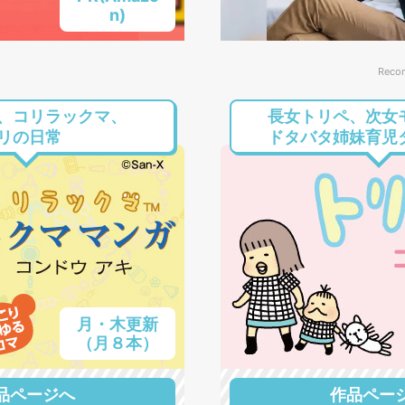
n)
Reco
、コリラックマ、
長女トリペ、次女
リの日常
ドタバタ姉妹育児
月・木更新
（月８本）
品ページへ
作品ペー