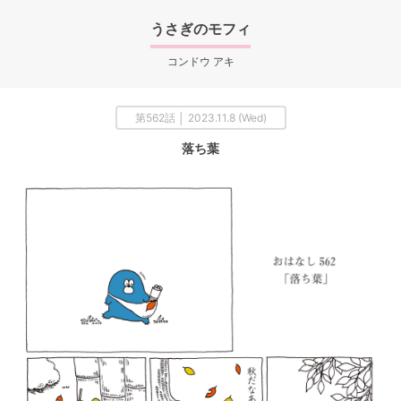
うさぎのモフィ
コンドウ アキ
第562話 │ 2023.11.8 (Wed)
落ち葉