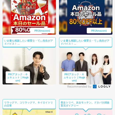
PR(Amazon)
PR(Amazon)
いま最も相談したい保育士・てぃ先生がア
いま最も相談したい保育士・てぃ先生がア
ドバイス！ ...
ドバイス！ ...
PR(アタック・キ
PR(アタック・キ
ュキュット｜Hugk
ュキュット｜Hugk
um)
um)
Recommended by
リラックマ、コリラックマ、キイロイトリ
長女トリペ、次女モッチン。ドタバタ姉妹
の日常
育児ダイアリー