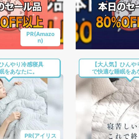
PR(Amazo
n)
ひんやり冷感寝具
【大人気】ひんや
眠をあなたに。
で快適な睡眠をあ
PR(アイリス