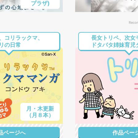
プラザ)
Reco
、コリラックマ、
長女トリペ、次女
リの日常
ドタバタ姉妹育児
月・木更新
（月８本）
品ページへ
作品ペー