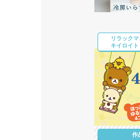
リラックマ
キイロイト
作