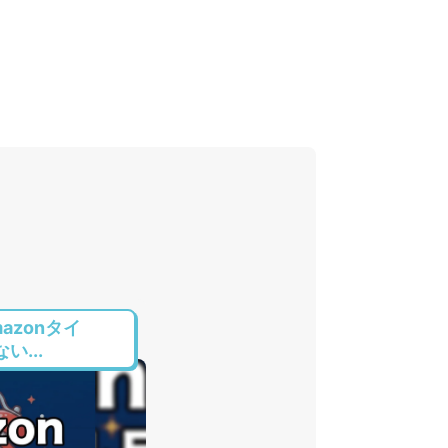
azonタイ
...