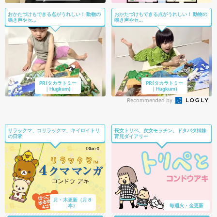
おかたづけもできる点がうれしい！ 動物の
おかたづけもできる点がうれしい！ 動物の
鳴き声やセ...
鳴き声やセ...
PR(タカラトミー
PR(タカラトミー
｜Hugkum)
｜Hugkum)
Recommended by
リラックマ、コリラックマ、キイロイトリ
長女トリペ、次女モッチン。ドタバタ姉妹
の日常
育児ダイアリー
月・木更新（月８
本）
毎週火・金更新