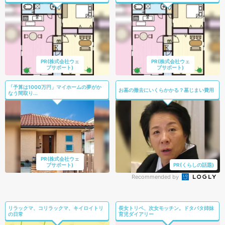
PR(株式会社ウェ
PR(株式会社ウェ
ブサポート)
ブサポート)
「予算は1000万円」マイホームの夢がか
お墓の撤去にいくらかかる？墓じまい費用
なう間取り...
PR(株式会社ウェ
ブサポート)
PR(くらしの話題)
Recommended by
リラックマ、コリラックマ、キイロイトリ
長女トリペ、次女モッチン。ドタバタ姉妹
の日常
育児ダイアリー