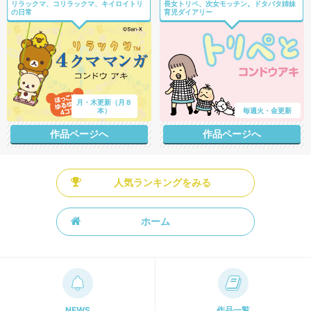
リラックマ、コリラックマ、キイロイトリ
長女トリペ、次女モッチン。ドタバタ姉妹
の日常
育児ダイアリー
月・木更新（月８
本）
毎週火・金更新
作品ページへ
作品ページへ
人気ランキングをみる
ホーム
NEWS
作品一覧