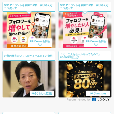
SNSアカウントを着実に成長。実はみんな
SNSアカウントを着実に成長。実はみんな
ココ使って...
ココ使って...
PR(Dreaw合同会
PR(Dreaw合同会
社)
社)
「え、こんなセールやってたの？」
お墓の撤去にいくらかかる？墓じまい費用
80％OFF以上が...
PR(くらしの話題)
PR(Amazon)
Recommended by