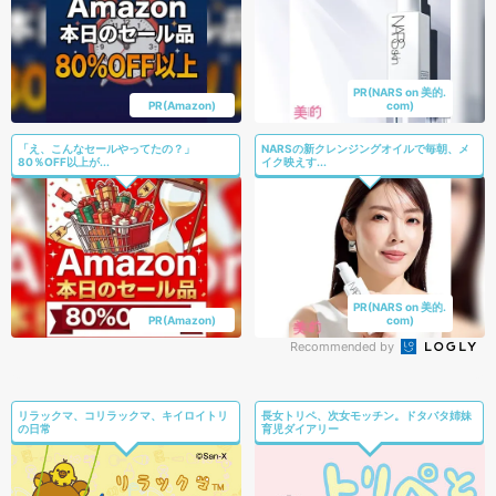
PR(NARS on 美的.
PR(Amazon)
com)
「え、こんなセールやってたの？」
NARSの新クレンジングオイルで毎朝、メ
80％OFF以上が...
イク映えす...
PR(NARS on 美的.
PR(Amazon)
com)
Recommended by
リラックマ、コリラックマ、キイロイトリ
長女トリペ、次女モッチン。ドタバタ姉妹
の日常
育児ダイアリー