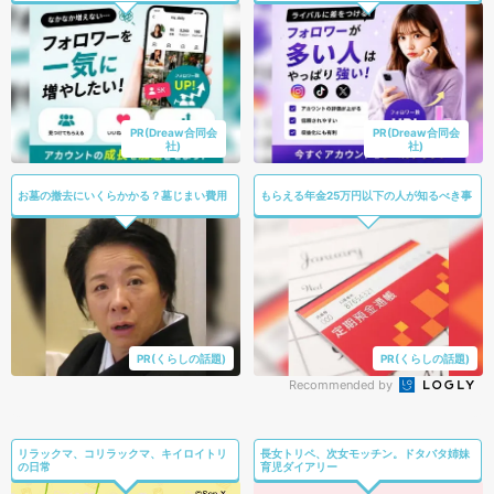
PR(Dreaw合同会
PR(Dreaw合同会
社)
社)
お墓の撤去にいくらかかる？墓じまい費用
もらえる年金25万円以下の人が知るべき事
PR(くらしの話題)
PR(くらしの話題)
Recommended by
リラックマ、コリラックマ、キイロイトリ
長女トリペ、次女モッチン。ドタバタ姉妹
の日常
育児ダイアリー