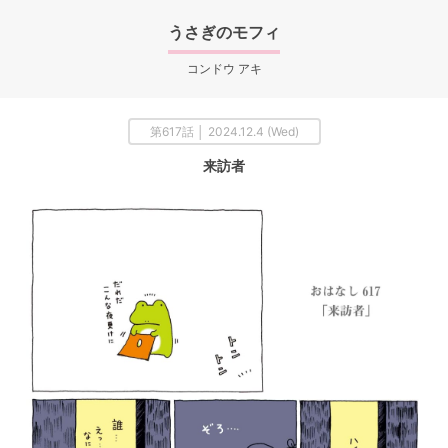
うさぎのモフィ
コンドウ アキ
第617話 │ 2024.12.4 (Wed)
来訪者