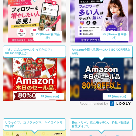
PR(Dreaw合同会
PR(Dreaw合同会
社)
社)
「え、こんなセールやってたの？」
Amazon今日も見逃せない！80%OFF以上
80％OFF以上が...
が続...
PR(Amazon)
PR(Amazon)
Recommended by
リラックマ、コリラックマ、キイロイトリ
長女トリペ、次女モッチン。ドタバタ姉妹
の日常
育児ダイアリー