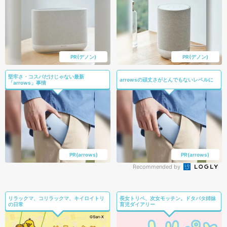
PR(デノン)
PR(デノン)
堅牢さ・コスパだけじゃない最新
arrowsの頑丈さがとんでもないレベルに
「arrows」事情
PR(arrows)
PR(arrows)
Recommended by
リラックマ、コリラックマ、キイロイトリ
長女トリペ、次女モッチン。ドタバタ姉妹
の日常
育児ダイアリー