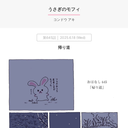
うさぎのモフィ
コンドウ アキ
第645話 │ 2025.6.18 (Wed)
帰り道