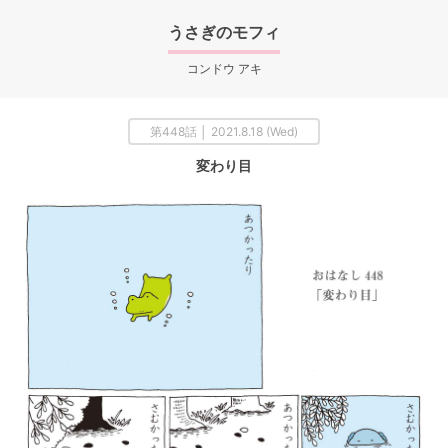
うさぎのモフィ
コンドウ アキ
第448話 │ 2021.8.18 (Wed)
変わり目