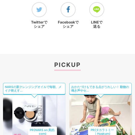
Twitterで
Facebookで
LINEで
シェア
シェア
送る
PICKUP
NARSの新クレンジングオイルで毎朝、メ
おかたづけもできる点がうれしい！ 動物の
イク映えす...
鳴き声やセ...
PR(NARS on 美的.
PR(タカラトミー
com)
｜Hugkum)