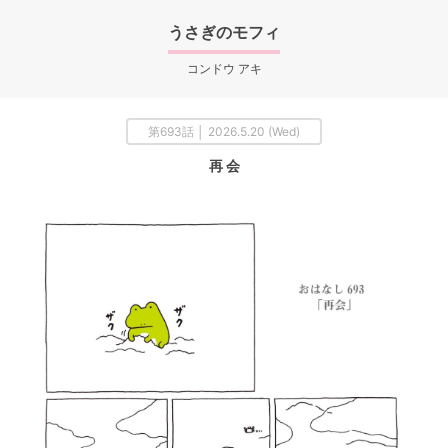
うさぎのモフィ
コンドウ アキ
第693話 │ 2026.5.20 (Wed)
再 会