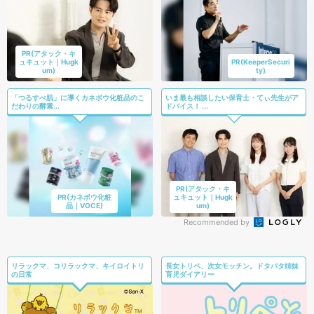
PR(アタック・キ
ュキュット｜Hugk
PR(KeeperSecuri
um)
ty)
「つるすべ肌」に導くカネボウ化粧品のこ
いま最も相談したい保育士・てぃ先生がア
だわりの酵素...
ドバイス！ ...
PR(アタック・キ
PR(カネボウ化粧
ュキュット｜Hugk
品｜VOCE)
um)
Recommended by
リラックマ、コリラックマ、キイロイトリ
長女トリペ、次女モッチン。ドタバタ姉妹
の日常
育児ダイアリー