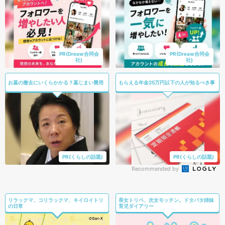
PR(Dreaw合同会
PR(Dreaw合同会
社)
社)
お墓の撤去にいくらかかる？墓じまい費用
もらえる年金25万円以下の人が知るべき事
PR(くらしの話題)
PR(くらしの話題)
Recommended by
リラックマ、コリラックマ、キイロイトリ
長女トリペ、次女モッチン。ドタバタ姉妹
の日常
育児ダイアリー