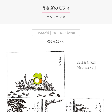
うさぎのモフィ
コンドウ アキ
第332話 │ 2019.5.22 (Wed)
会いにいく