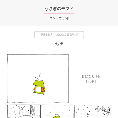
うさぎのモフィ
コンドウ アキ
第544話 │ 2023.7.5 (Wed)
七 夕