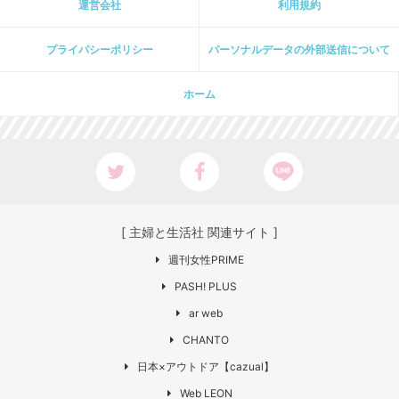
運営会社
利用規約
プライパシーポリシー
パーソナルデータの外部送信について
ホーム
[ 主婦と生活社 関連サイト ]
週刊女性PRIME
PASH! PLUS
ar web
CHANTO
日本×アウトドア【cazual】
Web LEON