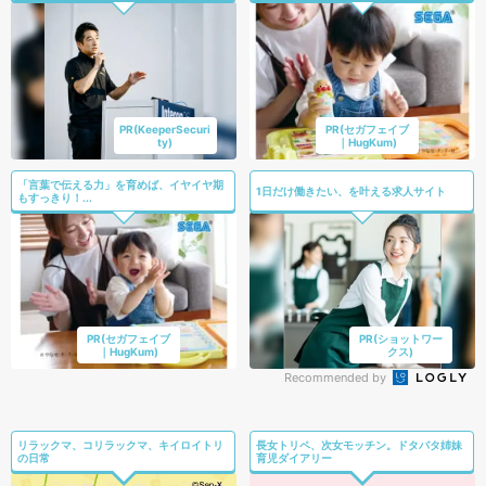
PR(KeeperSecuri
PR(セガフェイブ
ty)
｜HugKum)
「言葉で伝える力」を育めば、イヤイヤ期
1日だけ働きたい、を叶える求人サイト
もすっきり！...
PR(セガフェイブ
PR(ショットワー
｜HugKum)
クス)
Recommended by
リラックマ、コリラックマ、キイロイトリ
長女トリペ、次女モッチン。ドタバタ姉妹
の日常
育児ダイアリー