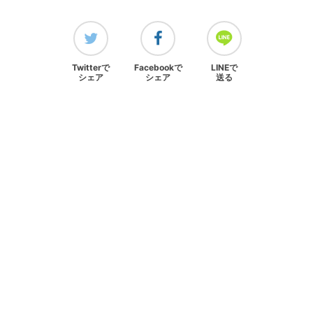
[ 主婦と生活社 関連サイト ]
週刊女性PRIME
PASH! PLUS
ar web
CHANTO
日本×アウトドア【cazual】
Web LEON
お問い合わせ
COPYRIGHT © SHUFU TO SEIKATSU SHA
CO.,LTD. All rights reserved.