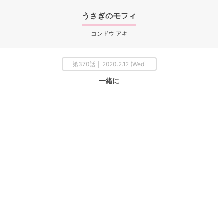
うさぎのモフィ
コンドウ アキ
第370話 │ 2020.2.12 (Wed)
一緒に