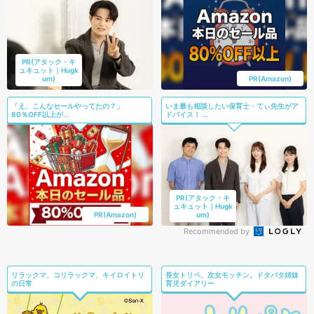
PR(アタック・キ
ュキュット｜Hugk
um)
PR(Amazon)
「え、こんなセールやってたの？」
いま最も相談したい保育士・てぃ先生がア
80％OFF以上が...
ドバイス！ ...
PR(アタック・キ
ュキュット｜Hugk
PR(Amazon)
um)
Recommended by
リラックマ、コリラックマ、キイロイトリ
長女トリペ、次女モッチン。ドタバタ姉妹
の日常
育児ダイアリー