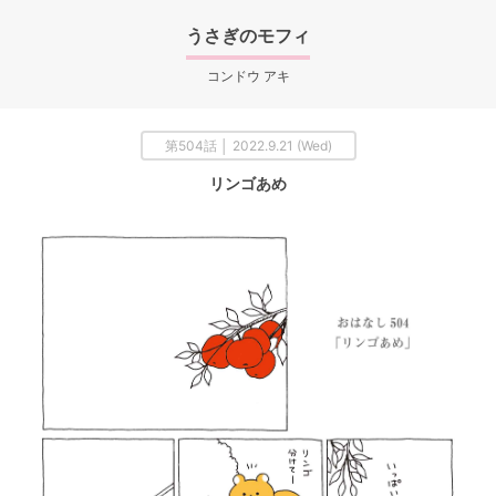
うさぎのモフィ
コンドウ アキ
第504話 │ 2022.9.21 (Wed)
リンゴあめ