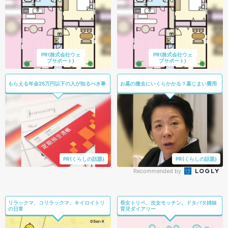
PR(株式会社ウェ
PR(株式会社ウェ
ブサポート)
ブサポート)
もらえる年金25万円以下の人が知るべき事
お墓の撤去にいくらかかる？墓じまい費用
PR(くらしの話題)
PR(くらしの話題)
Recommended by
リラックマ、コリラックマ、キイロイトリ
長女トリペ、次女モッチン。ドタバタ姉妹
の日常
育児ダイアリー