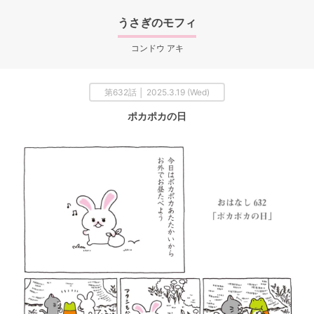
うさぎのモフィ
コンドウ アキ
第632話 │ 2025.3.19 (Wed)
ポカポカの日