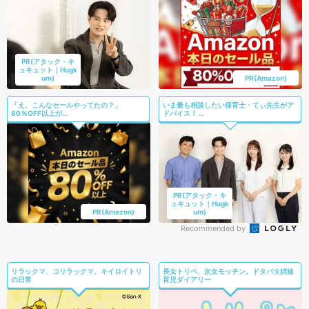
PR(アタック・キ
ュキュット｜Hugk
um)
PR(Amazon)
「え、こんなセールやってたの？」
いま最も相談したい保育士・てぃ先生がア
80％OFF以上が...
ドバイス！ ...
PR(アタック・キ
ュキュット｜Hugk
PR(Amazon)
um)
Recommended by
リラックマ、コリラックマ、キイロイトリ
長女トリペ、次女モッチン。ドタバタ姉妹
の日常
育児ダイアリー