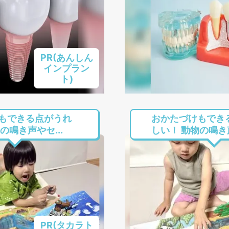
PR(あんしん
インプラン
ト)
もできる点がうれ
おかたづけもでき
の鳴き声やセ...
しい！ 動物の鳴き声
PR(タカラト