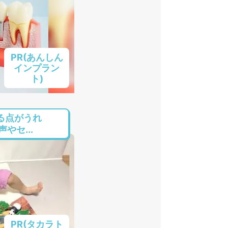
PR(あんしん
インプラン
ト)
る点がうれ
やセ...
PR(タカラト