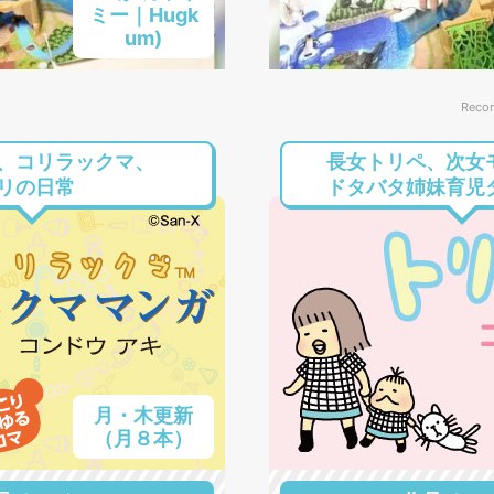
ミー｜Hugk
um)
Reco
、コリラックマ、
長女トリペ、次女
リの日常
ドタバタ姉妹育児
月・木更新
（月８本）