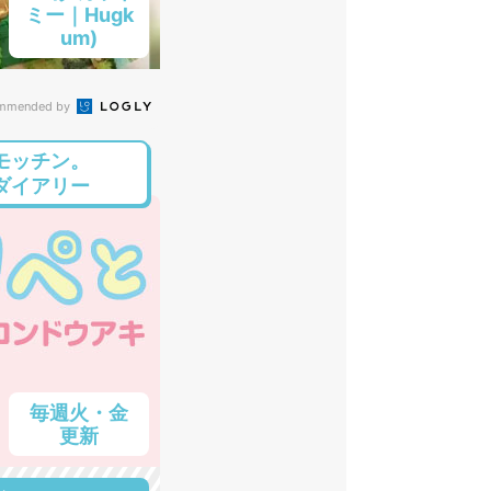
ミー｜Hugk
um)
mmended by
モッチン。
ダイアリー
毎週火・金
更新